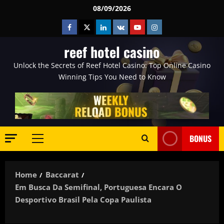
Skip
08/09/2026
to
Facebook
Twitter
Linkedin
VK
Youtube
Instagram
content
reef hotel casino
Unlock the Secrets of Reef Hotel Casino: Top Online Casino
Winning Tips You Need to Know
BONUS
Primary
Menu
Home
Baccarat
Em Busca Da Semifinal, Portuguesa Encara O
Desportivo Brasil Pela Copa Paulista