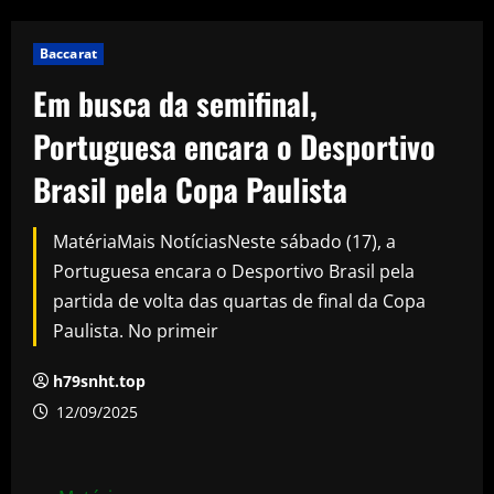
Baccarat
Em busca da semifinal,
Portuguesa encara o Desportivo
Brasil pela Copa Paulista
MatériaMais NotíciasNeste sábado (17), a
Portuguesa encara o Desportivo Brasil pela
partida de volta das quartas de final da Copa
Paulista. No primeir
h79snht.top
12/09/2025