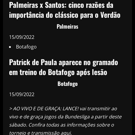
Palmeiras x Santos: cinco razões da
importância do clássico para o Verdão
Palmeiras
15/09/2022
Botafogo
Patrick de Paula aparece no gramado
em treino do Botafogo após lesão
Botafogo
15/09/2022
> AO VIVO E DE GRAÇA: LANCE! vai transmitir ao
vivo e de graça jogos da Bundesliga a partir deste
sábado. Confira todas as informações sobre o
torneio e transmissão aqui.