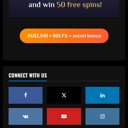
Baccarat
Khvicha Kvaratskhelia doubles up! PSG
star pulls off unique one-season feat as
ex-club Napoli wrap up Serie A title
AU$1,540 + 600 FS + secret bonus
after his own Ligue 1 triumph
2
12/09/2025
Baccarat
Em busca da semifinal, Portuguesa
encara o Desportivo Brasil pela Copa
Paulista
CONNECT WITH US
3
12/09/2025
Baccarat
Man Utd plot swoop for £30m Martinez
partner who’s as creative as Bruno
12/09/2025
4
Baccarat