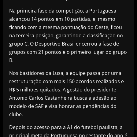
Na primeira fase da competição, a Portuguesa
alcançou 14 pontos em 10 partidas, e, mesmo
ficando com a mesma pontuação do Oeste, ficou
na terceira posição, garantindo a classificação no
grupo C. O Desportivo Brasil encerrou a fase de
grupos com 21 pontos e o primeiro lugar do grupo
B.
Nos bastidores da Lusa, a equipe passa por uma
restruturação com mais 150 acordos realizados e
R$ 5 milhões quitados. A gestão do presidente
Antonio Carlos Castanheira busca a adesão ao
modelo de SAF e visa honrar as pendências do
clube.
Depois do acesso para a A1 do futebol paulista, a
principal meta da Portuguesa no restante do ano é