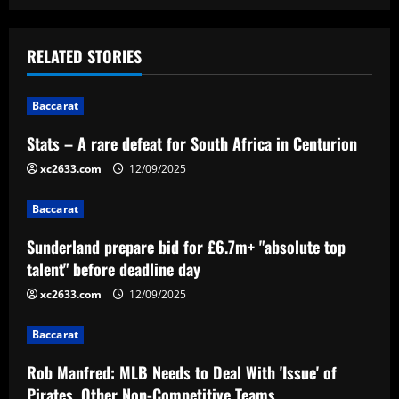
s
t
RELATED STORIES
n
Baccarat
a
Stats – A rare defeat for South Africa in Centurion
v
xc2633.com
12/09/2025
i
Baccarat
g
Sunderland prepare bid for £6.7m+ "absolute top
a
talent" before deadline day
xc2633.com
12/09/2025
t
Baccarat
i
Rob Manfred: MLB Needs to Deal With 'Issue' of
o
Pirates, Other Non-Competitive Teams